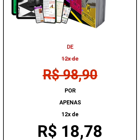
DE
12x de
R$ 98,90​
POR
APENAS
12x de
R$ 18,78