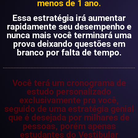
menos de 1 ano.
Essa estratégia irá
aumentar
rapidamente
seu desempenho e
nunca mais você terminará uma
prova deixando questões em
branco por falta de tempo.
Você terá um cronograma de
estudo personalizado
exclusivamente pra você,
seguido de uma estratégia genial
que é desejada por milhares de
pessoas, porém apenas
estudantes do Vestibular